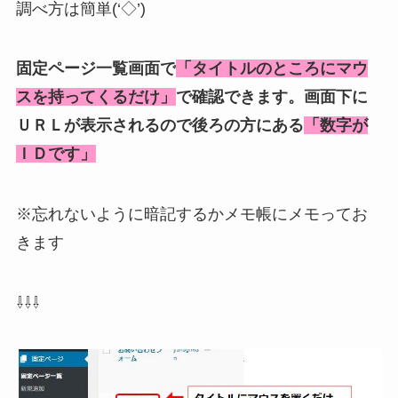
調べ方は簡単(‘◇’)ゞ
固定ページ一覧画面で
「タイトルのところにマウ
スを持ってくるだけ」
で確認できます。画面下に
ＵＲＬが表示されるので後ろの方にある
「数字が
ＩＤです」
※忘れないように暗記するかメモ帳にメモってお
きます
⇩⇩⇩