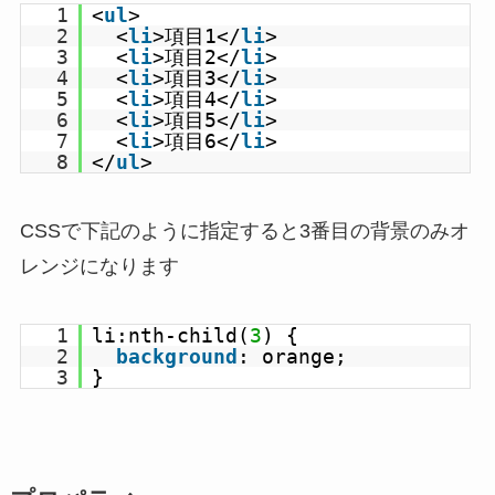
1
<
ul
>
2
<
li
>項目1</
li
>
3
<
li
>項目2</
li
>
4
<
li
>項目3</
li
>
5
<
li
>項目4</
li
>
6
<
li
>項目5</
li
>
7
<
li
>項目6</
li
>
8
</
ul
>
CSSで下記のように指定すると3番目の背景のみオ
レンジになります
1
li:nth-child(
3
) {
2
background
: orange;
3
}