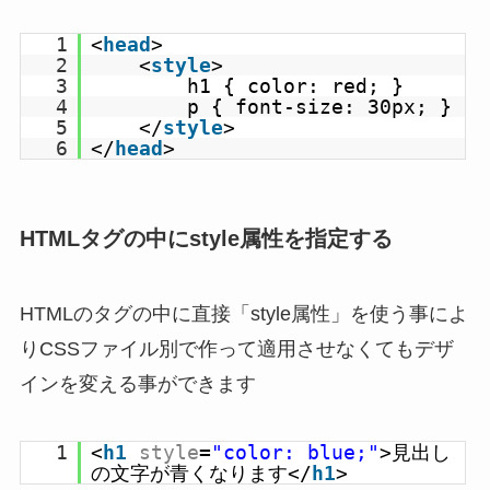
1
<
head
>
2
<
style
>
3
h1 { color: red; }
4
p { font-size: 30px; }
5
</
style
>
6
</
head
>
HTMLタグの中にstyle属性を指定する
HTMLのタグの中に直接「style属性」を使う事によ
りCSSファイル別で作って適用させなくてもデザ
インを変える事ができます
1
<
h1
style
=
"color: blue;"
>見出し
の文字が青くなります</
h1
>