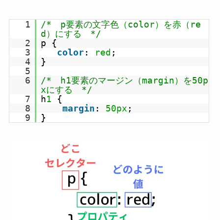
1
/* p要素の文字色（color）を赤（re
d）にする */
2
p {
3
color
:
red
;
4
}
5
6
/* h1要素のマージン（margin）を50p
xにする */
7
h
1
{
8
margin
:
50px
;
9
}